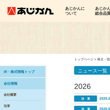
あじかんに
あじか
ついて
総合品
トップページ
>
株主・投
ニュース一覧
IR・株式情報トップ
会社情報
2026
会社概要
2026.
沿革
2026.