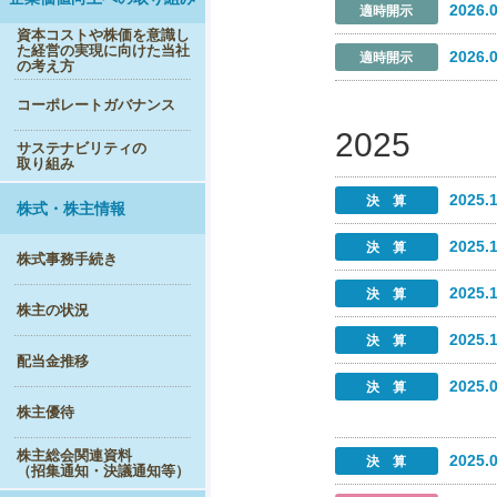
2026.
資本コストや株価を意識し
た経営の実現に向けた当社
2026.
の考え方
コーポレートガバナンス
2025
サステナビリティの
取り組み
2025.
株式・株主情報
2025.
株式事務手続き
2025.
株主の状況
2025.
配当金推移
2025.
株主優待
株主総会関連資料
2025.
（招集通知・決議通知等）