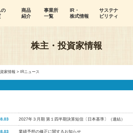
んの
商品
事業所
IR・
サステナ
質
紹介
一覧
株式情報
ビリティ
株主・投資家情報
資家情報
> IRニュース
08.03
2027年３月期 第１四半期決算短信〔日本基準〕（連結）
08.03
業績予想の修正に関するお知らせ