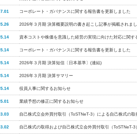
07.01
コーポレート・ガバナンスに関する報告書を更新しました
05.26
2026年３月期 決算概要説明の書き起こし記事が掲載されま
05.14
資本コストや株価を意識した経営の実現に向けた対応に関す
05.14
コーポレート・ガバナンスに関する報告書を更新しました
05.14
2026年３月期 決算短信〔日本基準〕(連結)
05.14
2026年３月期 決算サマリー
05.14
役員人事に関するお知らせ
05.01
業績予想の修正に関するお知らせ
03.03
自己株式立会外買付取引（ToSTNeT-3）による自己株式の
03.02
自己株式の取得および自己株式立会外買付取引（ToSTNeT