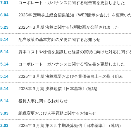
07.01
コーポレート・ガバナンスに関する報告書を更新しました
06.04
2025年 定時株主総会招集通知（WEB開示を含む）を更新い
05.23
2025年３月期 決算に関する説明動画が公開されました
05.14
配当政策の基本方針の変更に関するお知らせ
05.14
資本コストや株価を意識した経営の実現に向けた対応に関す
05.14
コーポレート・ガバナンスに関する報告書を更新しました
05.14
2025年３月期 決算概要および企業価値向上への取り組み
05.14
2025年３月期 決算短信〔日本基準〕(連結)
05.14
役員人事に関するお知らせ
03.03
組織変更および人事異動に関するお知らせ
02.03
2025年３月期 第３四半期決算短信〔日本基準〕（連結）