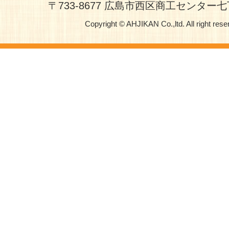
〒733-8677 広島市西区商工センター
Copyright © AHJIKAN Co.,ltd. All right rese