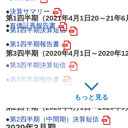
決算サマリー
第1四半期（2021年4月1日20～21年6
有価証券報告書
第1四半期決算短信
第1四半期報告書
第3四半期（2020年4月1日～2020年1
第3四半期決算短信
第3四半期報告書
もっと見る
第2四半期（2020年4月1日～2020年9
第2四半期（中間期）決算短信
2020年3月期