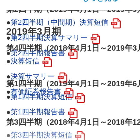
第2四半期（2019年4月1日～2019年9
第2四半期（中間期）決算短信
2019年3月期
第2四半期決算サマリー
第4四半期（2018年4月1日～2019年3
第2四半期報告書
決算短信
決算サマリー
第1四半期（2019年4月1日～2019年6
有価証券報告書
第1四半期決算短信
第1四半期報告書
第3四半期（2018年4月1日～2018年1
第3四半期決算短信