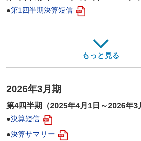
第1四半期決算短信
もっと見る
2026年3月期
第4四半期（2025年4月1日～2026年3
決算短信
決算サマリー