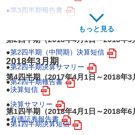
第3四半期報告書
もっと見る
第2四半期（2018年4月1日～2018年9
第2四半期（中間期）決算短信
2018年3月期
第2四半期決算サマリー
第4四半期（2017年4月1日～2018年3
第2四半期報告書
決算短信
決算サマリー
第1四半期（2018年4月1日～2018年6
有価証券報告書
第1四半期決算短信